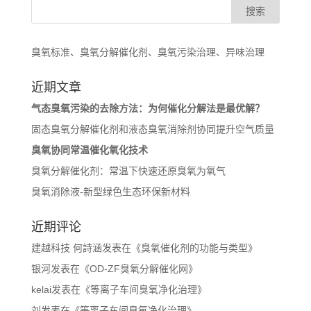
臭氧标准、臭氧分解催化剂、臭氧污染治理、异味治理
近期文章
气态臭氧污染的去除方法：为何催化分解法是最优解？
固态臭氧分解催化剂和液态臭氧消除剂协同提升空气质量
臭氧协同常温催化氧化技术
臭氧分解催化剂：常温下快速还原臭氧为氧气
臭氧消除液-新型绿色生态环保新材料
近期评论
建越科技 何詩涵
发表在《
臭氧催化剂的功能与类型
》
银河
发表在《
OD-ZF臭氧分解催化网
》
kelai
发表在《
等离子车间臭氧净化治理
》
刘
发表在《
等离子车间臭氧净化治理
》