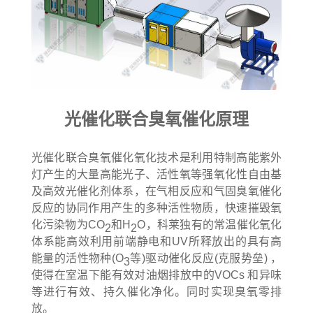
光催化联合臭氧催化原理
光催化联合臭氧催化氧化技术是利用特制高能紫外
灯产生的大量高能光子、活性氧等强氧化性自由基
及高效光催化剂体系，在气相反应和气固臭氧催化
反应的协同作用产生的多种活性物质，快速摧毁氧
化污染物为CO
和H
O，科莱独有的常温催化氧化
2
2
体系能高效利用前端静电和UV所释放出的具有高
能量的活性物种(O
等)驱动催化反应(克服势垒) ，
3
使得在室温下能有效对油烟排放中的VOCs 和异味
等进行有效、持久催化净化。同时实现臭氧零排
放。