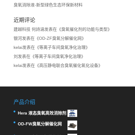
臭氧消除液-新型绿色生态环保新材料
近期评论
建越科技 何詩涵
发表在《
臭氧催化剂的功能与类型
》
银河
发表在《
OD-ZF臭氧分解催化网
》
kelai
发表在《
等离子车间臭氧净化治理
》
刘
发表在《
等离子车间臭氧净化治理
》
kelai
发表在《
高压静电联合臭氧催化氧化设备
》
产品介绍
Hera 液态臭氧高效消除剂
OD-FW臭氧分解催化网