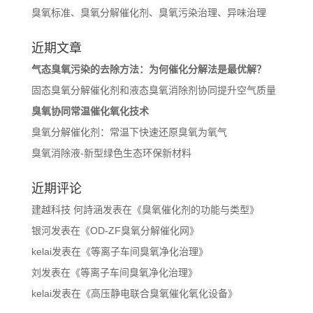
臭氧标准、臭氧分解催化剂、臭氧污染治理、异味治理
近期文章
气态臭氧污染的去除方法：为何催化分解法是最优解？
固态臭氧分解催化剂和液态臭氧消除剂协同提升空气质量
臭氧协同常温催化氧化技术
臭氧分解催化剂：常温下快速还原臭氧为氧气
臭氧消除液-新型绿色生态环保新材料
近期评论
建越科技 何詩涵
发表在《
臭氧催化剂的功能与类型
》
银河
发表在《
OD-ZF臭氧分解催化网
》
kelai
发表在《
等离子车间臭氧净化治理
》
刘
发表在《
等离子车间臭氧净化治理
》
kelai
发表在《
高压静电联合臭氧催化氧化设备
》