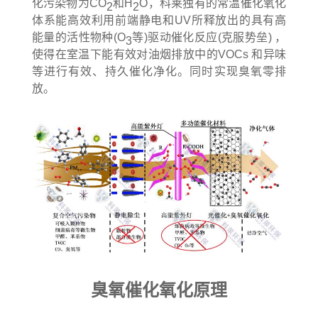
化污染物为CO
和H
O，科莱独有的常温催化氧化
2
2
体系能高效利用前端静电和UV所释放出的具有高
能量的活性物种(O
等)驱动催化反应(克服势垒) ，
3
使得在室温下能有效对油烟排放中的VOCs 和异味
等进行有效、持久催化净化。同时实现臭氧零排
放。
臭氧催化氧化原理