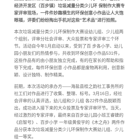
经济开发区（百步镇）垃圾减量分类少儿环 保制作大赛专
家评审现场，一件件妙趣横生的环保创意小作品让人大饱
眼福，评委们纷纷掏出手机对这些“艺术品”进行拍照。
本次垃圾减量分类少儿环保制作大赛设幼儿组、少儿组两
个组别，评审分社会评审、大众投票和专家评审三个环
节。活动自今年1月启动以来，受到了百 步各小学、幼儿
园小朋友们的热情参与，共收到环保创意小作品531件，
这些作品有的由小朋友独立完成，有的在家长的帮助和指
导下完成，每件环保创意 小作品都是废物再利用，创意新
颖、设计独特、制作精美。
前期，本次活动的承办方——海盐县桂之韵社工事务所的
社工们对作品进行了收集、整理、标号。3月16日，经社
会评审的认真评选，幼儿组和少儿组 各22件作品脱颖而
出，成功进入接下来的大众投票及专家评审环节。当天，
经过激烈的专家评审，最终来自百步幼儿园小班王睿婕的
《启智号》、百步小学 一年级黄俊宇的《木之舟》两件作
品分获本次垃圾减量分类少儿环保制作大赛幼儿组、少儿
组一等奖。