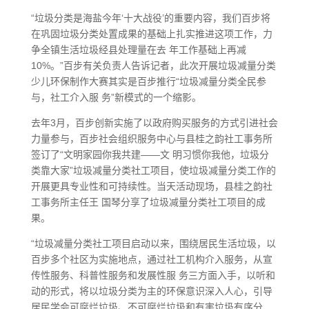
“垃圾分类是海盐今年‘十大战役’的重要内容，我们百步将
在巩固垃圾分类处置成果的基础上扎实推进这项工作，力
争全镇生活垃圾经县处理量在去 年工作基础上再减
10%。”百步有关负责人告诉记者，此次开展垃圾减量分类
少儿环保制作大赛其实是百步推行“垃圾减量分类全民参
与，社工介入服 务”新模式的一个缩影。
去年3月，百步创新实施了以政府购买服务的方式引进社会
力量参与，百步社会组织服务中心与县桂之韵社工事务所
签订了“文明家园你我共建——文 明习惯你我他，垃圾分
类靠大家”垃圾减量分类社工项目，使垃圾减量分类工作的
开展更具专业性和可持续性。当天活动现场，县桂之韵社
工事务所主任王 国琴分享了垃圾减量分类社工项目的成
果。
“垃圾减量分类社工项目启动以来，围绕居民生活垃圾，以
百步多个社区为实施地点，通过社工机构介入服务，从宣
传性服务、科普性服务和发展性服 务三方面入手，以听和
动的形式，将以垃圾分类为主的环保意识深入人心，引导
居民学会可腐烂垃圾、不可腐烂垃圾和有害垃圾有序分