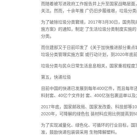
而随着被写进政府工作报告并上升至国家战略层面
关注。然而，十余年推 广仍旧步履维艰，垃圾分
为了破除垃圾分类窘境，2017年3月30日，国
施方案》的通知，制定 了生活垃圾分类制度实施的
分类。
而住建部又于日前印发了《关于加快推进部分重点
垃圾分类管理实施方案 或行动计划，到2020年
垃圾分类与民众日常生活息息相关，国家重视程度
第五，快递垃圾
目前中国的快递已发展到每年400亿件，而且每年还
料封套、40亿个文件封 套、400亿张包裹运单
2017年底，国家邮政局、国家发改委、科技部等
2020年，可降解的绿色包 装材料应用比例提高到
为了实现减量化、绿色化、可循环的行业目标，国
准，鼓励快递包装袋采用 生物降解塑料。