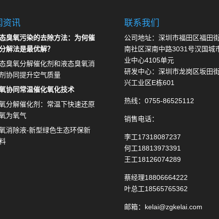
闻资讯
联系我们
态臭氧污染的去除方法：为何催
公司地址：深圳市福田区福田
分解法是最优解？
南社区深南中路3031号汉国城
业中心4105单元
态臭氧分解催化剂和液态臭氧消
研发中心：深圳市龙岗区坂田
剂协同提升空气质量
兴工业区E栋601
氧协同常温催化氧化技术
热线：0755-86525112
氧分解催化剂：常温下快速还原
氧为氧气
销售电话：
氧消除液-新型绿色生态环保新
李工17318087237
料
何工18813973391
王工18126074289
蔡经理18806664222
叶总工18565765362
邮箱：kelai@zgkelai.com