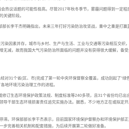
两会热议话题的可能性极高。尽管2017年秋冬季节，雾霾问题得到一定程
难的关键阶段。
部部长李干杰明确指出，未来三年打好污染防治攻坚战，重中之重是打赢
等新老污染因素并存，城市与乡村、生产与生活、工业与交通等污染相互交织
有增无减，故而我国大气污染防治所面临的问题并没有获得很大缓解，备受
部已经对31个省(区、市)完成了第一轮中央环保督察全覆盖，成功刮起了“绿
了各地环境污染治理工作的进程。
修订生态环境保护政策法规、制度标准等240多项，且31个省份均已出
政领导干部生态环境损害责任追究实施办法。据悉，不少地方正在或拟定开
会停滞。环保部部长李干杰表示，目前国家环境保护督察办和环境保护部正
进一步完善相关机制和配套措施，为后续开展第二轮做好准备。