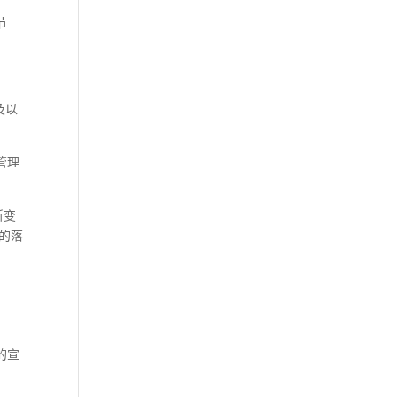
节
及以
管理
所变
的落
的宣