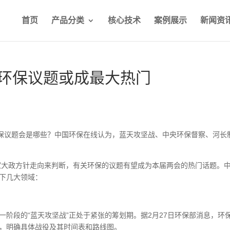
首页
产品分类
核心技术
案例展示
新闻资
些环保议题或成最大热门
保议题会是哪些？中国环保在线认为，蓝天攻坚战、中央环保督察、河长
家大政方针走向来判断，有关环保的议题有望成为本届两会的热门话题。
以下几大领域：
一阶段的“蓝天攻坚战”正处于紧张的筹划期。据2月27日环保部消息，环
划，明确具体战役及其时间表和路线图。