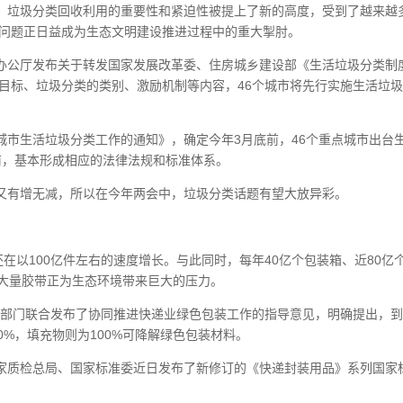
，垃圾分类回收利用的重要性和紧迫性被提上了新的高度，受到了越来越
类问题正日益成为生态文明建设推进过程中的重大掣肘。
务院办公厅发布关于转发国家发展改革委、住房城乡建设部《生活垃圾分类制
目标、垃圾分类的类别、激励机制等内容，46个城市将先行实施生活垃
城市生活垃圾分类工作的通知》，确定今年3月底前，46个重点城市出台
底前，基本形成相应的法律法规和标准体系。
又有增无减，所以在今年两会中，垃圾分类话题有望大放异彩。
在以100亿件左右的速度增长。与此同时，每年40亿个包装箱、近80亿
以及大量胶带正为生态环境带来巨大的压力。
10部门联合发布了协同推进快递业绿色包装工作的指导意见，明确提出，
50%，填充物则为100%可降解绿色包装材料。
家质检总局、国家标准委近日发布了新修订的《快递封装用品》系列国家