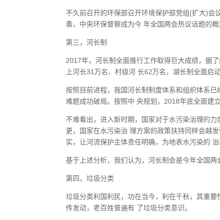
不久前召开的环保部召开环境保护部党组(扩大)会
奏，中央环保督察成为今 年全国两会热议话题的
第三，河长制
2017年，河长制全面推行工作取得巨大成绩，据
上河长31万名、村级河 长62万名，湖长制全面启
按照目前进程，我国河长制制度体系和组织体系已
难题成功破局。按照中 央规划，2018年底全面
不难看出，进入新时期，国家对于水污染治理的力
更，国家在水污染治 理方案的政策扶持同样会越
实，让河流保护主体责任明确，为地表水污染的 
基于上述分析，我们认为，河长制会是今年全国两
第四，垃圾分类
垃圾分类利国利民，功在当今，利在千秋，其重要
传发动，老百姓普遍有 了垃圾分类意识。