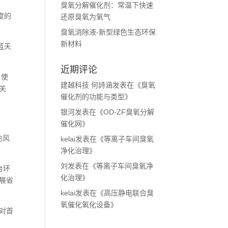
臭氧分解催化剂：常温下快速
度的
还原臭氧为氧气
臭氧消除液-新型绿色生态环保
新材料
蓝天
近期评论
，使
建越科技 何詩涵
发表在《
臭氧
关
催化剂的功能与类型
》
银河
发表在《
OD-ZF臭氧分解
催化网
》
色风
kelai
发表在《
等离子车间臭氧
净化治理
》
刘
发表在《
等离子车间臭氧净
台环
化治理
》
展省
kelai
发表在《
高压静电联合臭
氧催化氧化设备
》
对首