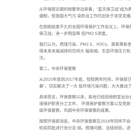
从环保部近期的频繁举动来看，“蓝天保卫战”成为
遏制，但我国大气污 染防治工作仍旧处于攻坚克
在刚刚结束不久的全国环境保护工作会议上，环保
保卫战，进一步明显降 低PM2.5浓度。
我们认为，燃煤污染、PM2.5、VOCs、臭氧
得未来末端减排的空间大 幅收缩，生态环境压力
注。
第二，中央环保督察
从2015年底到2017年底，短短两年时间，环保
暴”，切实解决了一大 批环境污染问题，大大推动
具体而言，环保督察以来，各地已经因地制宜出台或
境保护职责分工文件、 环境保护督察方案以及党
级环保督察，巩固中央环保督察的成果。
按照环保部消息，中央环保督察在2018年同样不
轮前四批进行充分总 结。梳理问题、总结经验，