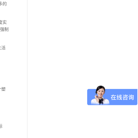
多的
度实
圾强制
生活
个塑
到
标