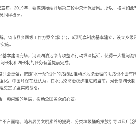
议宣布，2019年，要谋划接续开展第二轮中央环保督察。所以，按照如此
概念同样极高。
了解，省市县乡四级工作方案全部出台，6项配套制度基本建立，设立乡级
动实施。
经基本建设完毕，河流湖泊污染专项整治行动纵深挺近，使得一大批河湖
建立河长制和湖长制的任务有望提前完成。
度只会更强，按照“水十条”设计的路线图推动水污染治理的思路也不会有
发强化。中国环保在线认为，在水污染防治稳步推进的当前，河长制湖长制
治理奠定了坚实的基础。
会一颗闪耀的星辰，拨动全国民众的心弦。
性不言而喻。随着居民文明素养的提高、分类垃圾桶的摆放引导以及广泛