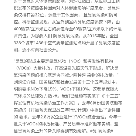
对于臭氧对人体健康的影响，刘炳江指出，从世界卫生组
织发布的按照各种因素对人体健康影响程度来看，臭氧污
染仅排在第32位，远低于其他因素， 且臭氧污染可防可
控。科研监测发现，从室外到室内臭氧浓度迅速下降，由
400微克/立方米左右的高值降至60微克/立方米以下的环境
背景值。为提醒人们 防范臭氧污染，从2015年起，全国
338个城市1436个空气质量监测站点均开展了臭氧浓度监
测，逐小时向社会公开。
“臭氧的形成主要是氮氧化物（NOx）和挥发性有机物
（VOCs）大量排放，在高温强光照天气下形成，解决臭
氧污染问题的核心就是协同减少两种污 染物的排放量。”
刘炳江介绍，国民经济和社会发展第十三个五年规划中，
明确要求NOx下降15%、VOCs下降10%，这都是保障大
气环境的法律效力指 标。我们已经颁布实施了《“十三五”
挥发性有机物污染防治工作方案》，去年6月份国务院颁布
实施的《打赢蓝天保卫战三年行动计划》中提出了更详细
的 要求，去年2.8万家企业进行了VOCs综合治理，今年一
批关于VOCs的排放标准、产品质量标准将颁布实施，坚
信臭氧污染上升的势头能得到有效缓解。#臭 氧污染#