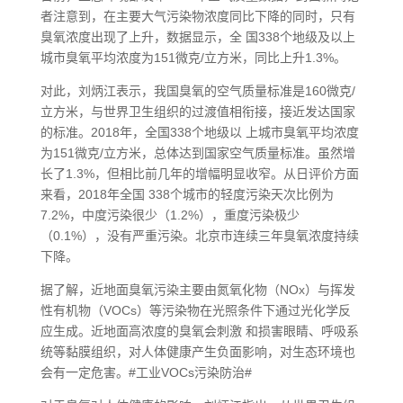
者注意到，在主要大气污染物浓度同比下降的同时，只有
臭氧浓度出现了上升，数据显示，全 国338个地级及以上
城市臭氧平均浓度为151微克/立方米，同比上升1.3%。
对此，刘炳江表示，我国臭氧的空气质量标准是160微克/
立方米，与世界卫生组织的过渡值相衔接，接近发达国家
的标准。2018年，全国338个地级以 上城市臭氧平均浓度
为151微克/立方米，总体达到国家空气质量标准。虽然增
长了1.3%，但相比前几年的增幅明显收窄。从日评价方面
来看，2018年全国 338个城市的轻度污染天次比例为
7.2%，中度污染很少（1.2%），重度污染极少
（0.1%），没有严重污染。北京市连续三年臭氧浓度持续
下降。
据了解，近地面臭氧污染主要由氮氧化物（NOx）与挥发
性有机物（VOCs）等污染物在光照条件下通过光化学反
应生成。近地面高浓度的臭氧会刺激 和损害眼睛、呼吸系
统等黏膜组织，对人体健康产生负面影响，对生态环境也
会有一定危害。#工业VOCs污染防治#