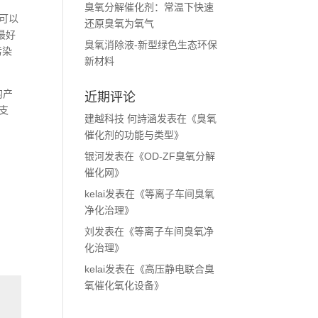
臭氧分解催化剂：常温下快速
可以
还原臭氧为氧气
最好
臭氧消除液-新型绿色生态环保
污染
新材料
的产
近期评论
支
建越科技 何詩涵
发表在《
臭氧
催化剂的功能与类型
》
银河
发表在《
OD-ZF臭氧分解
催化网
》
kelai
发表在《
等离子车间臭氧
净化治理
》
刘
发表在《
等离子车间臭氧净
化治理
》
kelai
发表在《
高压静电联合臭
氧催化氧化设备
》