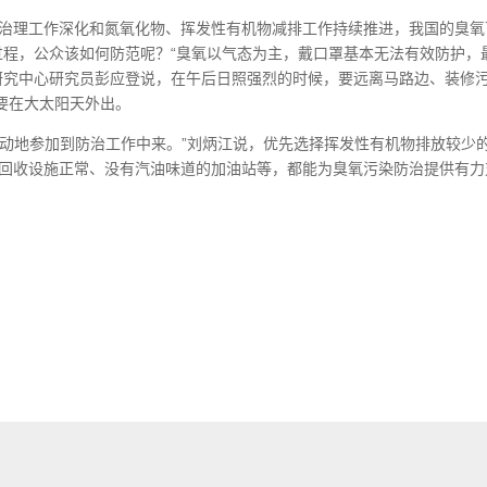
.5治理工作深化和氮氧化物、挥发性有机物减排工作持续推进，我国的臭氧
过程，公众该如何防范呢？“臭氧以气态为主，戴口罩基本无法有效防护，
 研究中心研究员彭应登说，在午后日照强烈的时候，要远离马路边、装修
要在大太阳天外出。
主动地参加到防治工作中来。”刘炳江说，优先选择挥发性有机物排放较少
气回收设施正常、没有汽油味道的加油站等，都能为臭氧污染防治提供有力