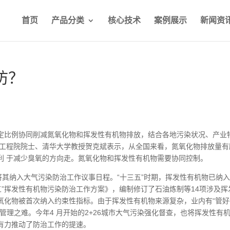
首页
产品分类
核心技术
案例展示
新闻资
防？
定比例协同削减氮氧化物和挥发性有机物排放，结合各地污染状况、产业
国工程院院士、清华大学教授贺克斌表示，从全国来看，氮氧化物排放量有
利 于减少臭氧的方向走。氮氧化物和挥发性有机物需要协同控制。
将其纳入大气污染防治工作议事日程。“十三五”时期，挥发性有机物已纳
五”挥发性有机物污染防治工作方案》，编制修订了石油炼制等14项涉及挥
氮氧化物被首次纳入约束性指标。由于挥发性有机物来源复杂，业内有“管
管理之难。今年4 月开始的2+26城市大气污染强化督查，也将挥发性有
有力推动了防治工作的提速。