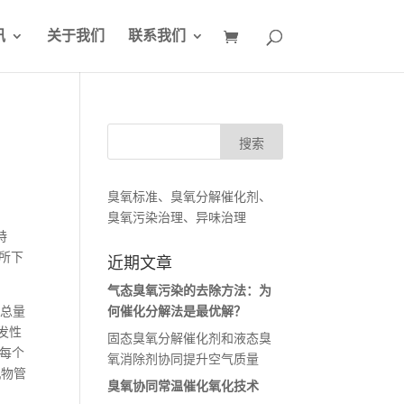
讯
关于我们
联系我们
臭氧标准、臭氧分解催化剂、
臭氧污染治理、异味治理
特
所下
近期文章
气态臭氧污染的去除方法：为
入总量
何催化分解法是最优解？
发性
固态臭氧分解催化剂和液态臭
好每个
氧消除剂协同提升空气质量
机物管
臭氧协同常温催化氧化技术