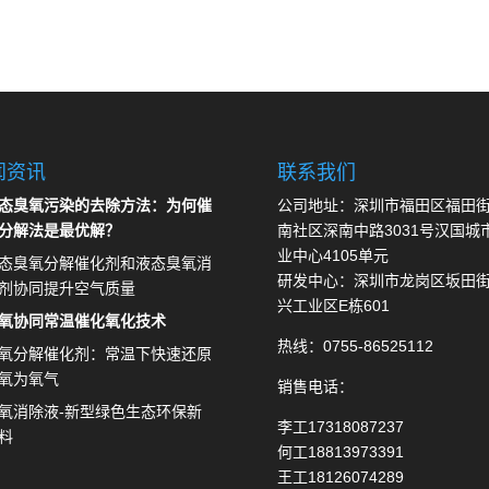
闻资讯
联系我们
态臭氧污染的去除方法：为何催
公司地址：深圳市福田区福田
分解法是最优解？
南社区深南中路3031号汉国城
业中心4105单元
态臭氧分解催化剂和液态臭氧消
研发中心：深圳市龙岗区坂田
剂协同提升空气质量
兴工业区E栋601
氧协同常温催化氧化技术
热线：0755-86525112
氧分解催化剂：常温下快速还原
氧为氧气
销售电话：
氧消除液-新型绿色生态环保新
李工17318087237
料
何工18813973391
王工18126074289