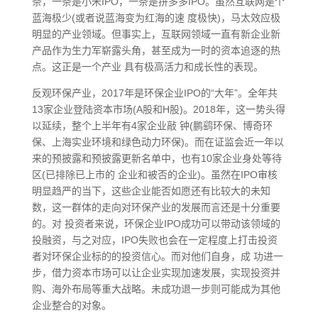
条，一条是小米IPO，一条是拼多多IPO。虽然互联网是个
蓝海极少(或者说蓝海变为红海的速 度极快)，马太效应极
明显的产业领域。但事实上，互联网领域一直有新企业新
产品作为生力军崭露头角，甚至成为一时的资本追逐的热
点。这正是一个产业 具有极高活力和成长性的表现。
反观环保产业，2017年是环保企业IPO的“大年”。全年共
13家企业登陆资本市场(A股和H股)。2018年，这一势头得
以延续，整个上半年有4家企业敲 钟(鹏鹞环保、博奇环
保、上海实业环境和绿色动力环保)。而在证监会近一年以
来的预披露和预披露更新名单中，也有10家企业身处等待
区(已排除已上市的 企业和被否的企业)。虽然在IPO审核
明显趋严的当下，这些企业能否如愿还有比较大的未知
数，这一群体的走向对环保产业的发展而言还是十分重要
的。对 投资者来说，环保企业IPO成功可以带动该领域的
投融资，与之对应，IPO失败也会在一定程度上打击投资
者对环保企业标的的投资信心。而对他们自身，成 功进一
步，借力资本市场可以让企业实现加速发展，实现投资并
购、海外布局等重大战略。未成功退一步则可能成为其他
企业整合的对象。