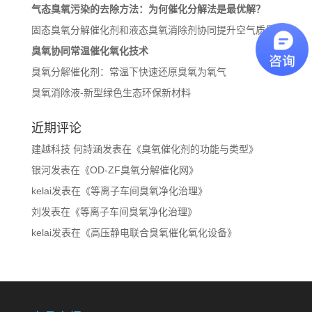
气态臭氧污染的去除方法：为何催化分解法是最优解？
固态臭氧分解催化剂和液态臭氧消除剂协同提升空气质量
臭氧协同常温催化氧化技术
臭氧分解催化剂：常温下快速还原臭氧为氧气
臭氧消除液-新型绿色生态环保新材料
近期评论
建越科技 何詩涵
发表在《
臭氧催化剂的功能与类型
》
银河
发表在《
OD-ZF臭氧分解催化网
》
kelai
发表在《
等离子车间臭氧净化治理
》
刘
发表在《
等离子车间臭氧净化治理
》
kelai
发表在《
高压静电联合臭氧催化氧化设备
》