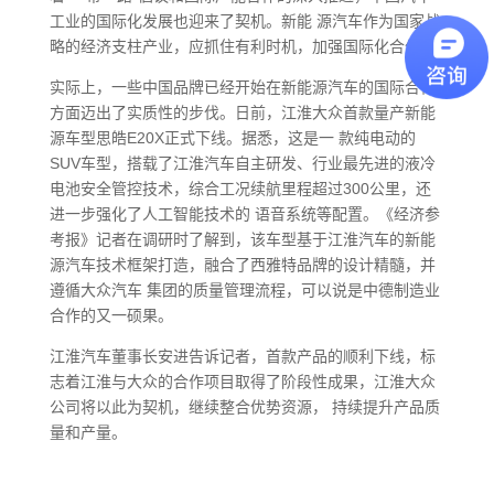
工业的国际化发展也迎来了契机。新能 源汽车作为国家战
略的经济支柱产业，应抓住有利时机，加强国际化合作。
实际上，一些中国品牌已经开始在新能源汽车的国际合作
方面迈出了实质性的步伐。日前，江淮大众首款量产新能
源车型思皓E20X正式下线。据悉，这是一 款纯电动的
SUV车型，搭载了江淮汽车自主研发、行业最先进的液冷
电池安全管控技术，综合工况续航里程超过300公里，还
进一步强化了人工智能技术的 语音系统等配置。《经济参
考报》记者在调研时了解到，该车型基于江淮汽车的新能
源汽车技术框架打造，融合了西雅特品牌的设计精髓，并
遵循大众汽车 集团的质量管理流程，可以说是中德制造业
合作的又一硕果。
江淮汽车董事长安进告诉记者，首款产品的顺利下线，标
志着江淮与大众的合作项目取得了阶段性成果，江淮大众
公司将以此为契机，继续整合优势资源， 持续提升产品质
量和产量。