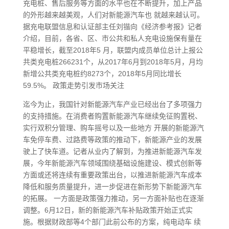
充电桩、售后服务等方面的水平也在不断提升，加上产品
的外形越来越美观，人们对新能源汽车也 就越来越认可。
据充电联盟信息和认证部主任刘锴向《经济参考报》记者
介绍，目前，各省、区、市公共和私人充电设施保有量在
平稳增长，截至2018年5 月，联盟内成员单位总计上报公
共类充电桩266231个，从2017年6月到2018年5月，月均
新增公共类充电桩约8273个，2018年5月同比增长
59.5%。 政策走势引发市场关注
迄今为止，我国针对新能源汽车产业已经出台了多项强力
的支持措施。在消费者购置新能源汽车继续免征购置税、
实行双积分管理、购车摇号以及一些地方 开展的新能源汽
车免停车费、过路费等政策的推动下，新能源产业的发展
驶上了快车道。记者从业内了解到，为推进新能源汽车发
展，今年新能源汽车领域围绕基础设施建设、模式创新等
方面或还将连续有重要政策出台，以推进新能源汽车成本
降低和服务质量提升，进一步促进在新形势下新能源汽车
的拓展。 一方面是政策强力推动，另一方面补贴也在逐渐
调整。6月12日，新的新能源汽车补贴政策开始正式实
施。根据财政部等4个部门此前公布的方案，纯电动车 续