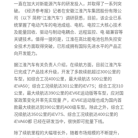
一直在加大对新能源汽车的研发投入，并取得了一系列突
破。《经济参考报》记者在安徽江淮汽车集团股份有限公
司（以下 简称“江淮汽车”）调研获悉，目前，该企业已系
统掌握了电动汽车的电池成组、电机、电控三大核心技术
及能量回收、驱动与制动电耦合、远程监控、电 磁兼容等
关键技术。值得一提的是，江淮在高比能电池包热失控安
全技术方面取得突破，已形成拥有国际先进水平的产品正
向开发能力。
据江淮汽车有关负责人介绍，在续航方面，目前江淮汽车
已完成了产品技术升级，开发了多款续航超过300公里的
车型，如综合工况400公里，最大续航达 500公里的
iEVA50；综合工况续航达301公里的iEV7S；综合工况310
公里，最大续航达390公里的iEV6E运动版等车型，应对国
家政策变化并率先实现量 产，iEV6E运动版也成为国内首
款最大续航达到390公里的A00级车型。除此之外，综合工
况续航达350公里的iEV7S、综合工况续航达400公里的
iEVA60都 已经在研发当中，很快即可批量下线。
除了续航里程的大幅增长外，随着市场规模的不断提升，