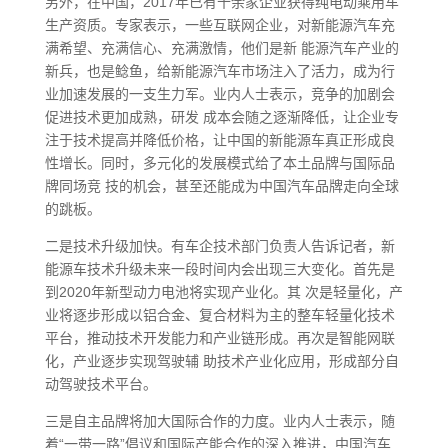
另外，在中国，2017年已有十余家企业获得纯电动乘用车
生产资质。专家表示，一些互联网企业，对新能源汽车充
满希望、充满信心、充满激情，他们是新 能源汽车产业的
新兵，也是鲶鱼，给新能源汽车市场注入了活力，成为行
业加速发展的一支生力军。业内人士表示，竞争的加剧会
促进技术更加成熟，研发 成本会随之逐渐降低，让企业专
注于技术提高并降低价格，让中国的新能源车真正形成良
性增长。同时，多元化的发展模式给了本土品牌与国际品
牌同场竞 技的机会，甚至还能成为中国汽车品牌走向全球
的跳板。
二是技术升级加快。有车企技术部门负责人告诉记者，新
能源车技术升级未来一段时间内会出现三大变化。首先是
到2020年新型动力电池将实现产业化。其 次是轻量化，产
业将逐步形成以铝合金、复合材料为主的整车轻量化技术
平台，推动技术开发能力和产业链形成。再次是智能网联
化，产业逐步实现驾驶辅 助技术产业化应用，形成部分自
动驾驶技术平台。
三是自主品牌将加大国际合作的力度。业内人士表示，随
着“一带一路”倡议和国际产能合作的深入推进，中国汽车