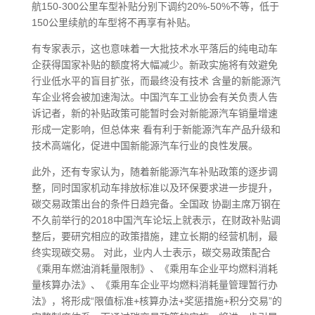
航150-300公里车型补贴分别下调约20%-50%不等，低于
150公里续航的车型将不再享有补贴。
有专家表示，这也意味着一大批技术水平落后的纯电动车
企获得国家补贴的额度将大幅减少。新政实施将有效避免
行业低水平的盲目扩张，而最终没有技术 含量的新能源汽
车企业将会被加速淘汰。中国汽车工业协会有关负责人告
诉记者，新的补贴政策可能暂时会对新能源汽车销量增速
形成一定影响，但总体来 看有利于新能源汽车产品升级和
技术高端化，促进中国新能源汽车行业的良性发展。
此外，还有专家认为，随着新能源汽车补贴政策的逐步调
整，同时国家机动车排放标准以及环保要求进一步提升，
碳交易政策出台的条件日趋完备。全国政 协副主席万钢在
不久前举行的2018中国汽车论坛上就表示，在财政补贴调
整后，要研究相应的政策措施，建立长期的经营机制，最
终实现碳交易。 对此，业内人士表示，碳交易政策配合
《乘用车燃油消耗量限制》、《乘用车企业平均燃料消耗
量核算办法》、《乘用车企业平均燃料消耗量管理暂行办
法》，将形成“限值标准+核算办法+奖惩措施+积分交易”的