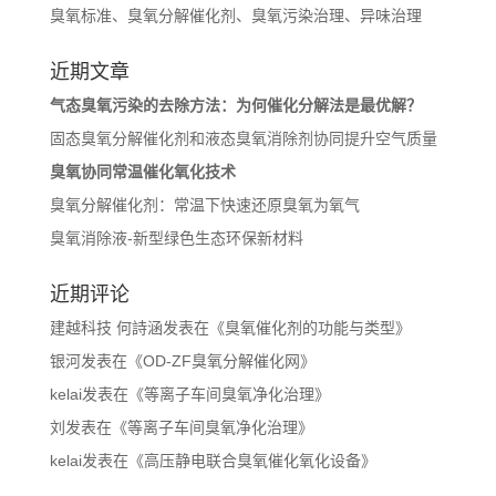
臭氧标准、臭氧分解催化剂、臭氧污染治理、异味治理
近期文章
气态臭氧污染的去除方法：为何催化分解法是最优解？
固态臭氧分解催化剂和液态臭氧消除剂协同提升空气质量
臭氧协同常温催化氧化技术
臭氧分解催化剂：常温下快速还原臭氧为氧气
臭氧消除液-新型绿色生态环保新材料
近期评论
建越科技 何詩涵
发表在《
臭氧催化剂的功能与类型
》
银河
发表在《
OD-ZF臭氧分解催化网
》
kelai
发表在《
等离子车间臭氧净化治理
》
刘
发表在《
等离子车间臭氧净化治理
》
kelai
发表在《
高压静电联合臭氧催化氧化设备
》