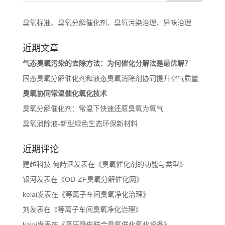
臭氧标准、臭氧分解催化剂、臭氧污染治理、异味治理
近期文章
气态臭氧污染的去除方法：为何催化分解法是最优解？
固态臭氧分解催化剂和液态臭氧消除剂协同提升空气质量
臭氧协同常温催化氧化技术
臭氧分解催化剂：常温下快速还原臭氧为氧气
臭氧消除液-新型绿色生态环保新材料
近期评论
建越科技 何詩涵
发表在《
臭氧催化剂的功能与类型
》
银河
发表在《
OD-ZF臭氧分解催化网
》
kelai
发表在《
等离子车间臭氧净化治理
》
刘
发表在《
等离子车间臭氧净化治理
》
kelai
发表在《
高压静电联合臭氧催化氧化设备
》