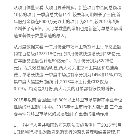
从项目体量来看,大项目显著增多。新签项目中合同总额超
10亿的项目,一季度总共有11个,较去年同期增长了三倍;首
年服务金额在5000万元以上的项目 为31个,较2017年的5
个增长了有5倍。大订单数量的增加也是新签订单总金额增
速显著快于数量增速的原因。
从月度数据来看,一二月份全市场环卫新签环卫订单总金额
约在百亿级(138/118亿元),到3月份就快速增长到255亿元,
首年服务金额合计近50亿元(1、2月 份分别为32/28亿
元)。龙头效益逐渐明显,两大龙头北京环卫集团和启迪桑
德订单增长快速,一季度市场占有率分别为14%和11%,市场
集中度大幅提升(据统 计,2016年环卫行业CR3仅为
6.7%)。特别是3月份,两大龙头的订单都有很快的增长。
2015年以前,全国至少约80%以上环卫市场掌握在事业单位
性质的环卫部门手中。2015年环卫市场化大潮开启,三个重
要事件对环卫市场化的发展起到了 重要的推动作用:
1、《中华人民共和国政府采购法实施条例》于2015年3月
1日起施行,提出对政府采购实行的源头管理和结果管理,开