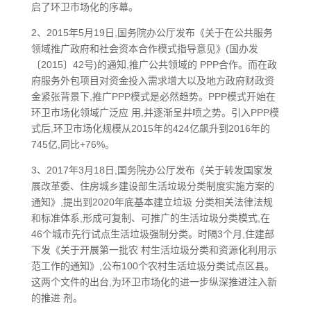
启了环卫市场化的序幕。
2、2015年5月19日,国务院办公厅发布《关于在公共服务
领域推广政府和社会资本合作模式指导意见》(国办发
〔2015〕42号)的通知,推广公共领域的 PPP合作。而在政
府服务外包项目对资金投入需求增大以及地方政府财政资
金紧张背景下,推广PPP模式是必然趋势。PPP模式开始在
环卫市场化领域广泛应 用,并逐渐呈井喷之势。引入PPP模
式后,环卫市场化规模从2015年的424亿飙升到2016年的
745亿,同比+76%。
3、2017年3月18日,国务院办公厅发布《关于转发国家发
展改革委、住房城乡建设部生活垃圾分类制度实施方案的
通知》,提出到2020年底基本建立垃圾 分类相关法律法规
和标准体系,形成可复制、可推广的生活垃圾分类模式,在
46个城市先行试点生活垃圾强制分类。时隔3个月,住建部
下发《关于开展第一批农 村生活垃圾分类和资源化利用示
范工作的通知》,公布100个农村生活垃圾分类试点区县。
这两个文件的出台,为环卫市场化的进一步纵深推进注入新
的推进 剂。