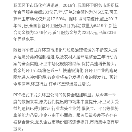
我国环卫市场化推进迅速。2016年,我国环卫服务市场招标
年合同服务金额233亿元/年,订单总金额约为745亿元,可匡
算环卫市场化仅开发17.59%。据环 境司南统计,截止2017
年9月份,全国新签环卫服务项目(标段)数量为6419个,新签
合同金额为1248亿元,首年服务金额为223亿元,已超2016
年同期水平。
随着PPP模式在环卫市场化与垃圾治理领域的不断深入,城
乡垃圾分类的强制推进,以及农村人居环境整治三年行动方
案的全面实施,环卫市场化规模将继续 保持高速增长势头。
剩余的环卫市场将在近三年快速被消化,各环卫企业的跑马
圈地进入冲刺阶段,各企业将充分发挥自身的爆发力。预计
今明两年,环卫行业 订单将呈现爆发式增长。
PPP模式下龙头环卫公司的优势会越加明显。从今年一季
度的数据来看,原先我们提出的市场集中度提升,环卫龙头受
益的逻辑已得到验证:行业龙头企业凭 借资金、平台等优势
拿单能力凸显,小企业由于小而散、服务质量参差不齐存在
被整合诉求,龙头企业市场份额将逐步提升,市场集中度有望
提高。