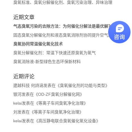
臭氧标准、臭氧分解催化剂、臭氧污染治理、异味治理
近期文章
气态臭氧污染的去除方法：为何催化分解法是最优解？
固态臭氧分解催化剂和液态臭氧消除剂协同提升空气质量
臭氧协同常温催化氧化技术
臭氧分解催化剂：常温下快速还原臭氧为氧气
臭氧消除液-新型绿色生态环保新材料
近期评论
建越科技 何詩涵
发表在《
臭氧催化剂的功能与类型
》
银河
发表在《
OD-ZF臭氧分解催化网
》
kelai
发表在《
等离子车间臭氧净化治理
》
刘
发表在《
等离子车间臭氧净化治理
》
kelai
发表在《
高压静电联合臭氧催化氧化设备
》