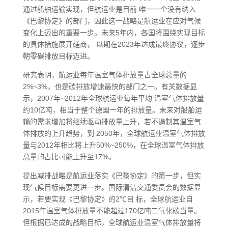
通过船舶运输实现，但航运业是目前 唯一一个没有纳入
《巴黎协定》的部门，因此这一战略是航运业在应对气候
变化上迈出的重要一步。未来5年内，各国将围绕实现目标
的具体措施展开磋商， 以期在2023年达成最终协议，逐步
朝零碳排放目标迈进。
研究表明，航运业每年温室气体排放量占全球总量的
2%~3%，也是碳排放增速最快的部门之一。有关数据显
示，2007年~2012年全球航运业每年平均 温室气体排放量
约10亿吨，相当于整个德国一年的排放量。未来对船舶运
输的需求增加将继续驱动排放量上升，若不遏制其温室气
体排放的上升趋势，到 2050年，全球航运业温室气体排放
量与2012年相比将上升50%~250%，在全球温室气体排放
总量的占比可能上升至17%。
提出减排战略是航运业落实《巴黎协定》的第一步，但实
现气候目标需要更进一步。国际清洁交通委员会的数据显
示，若要实现《巴黎协定》的2℃目 标，全球航运业自
2015年温室气体排放量不能超过170亿吨二氧化碳当量。
但根据已达成的战略目标，全球航运业温室气体排放量将