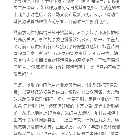
原材料供应商“由于环保方面的原 因”被“断电停产，拆除相
关生产设备”，如此作为难免有自食其果之嫌。而就在短短
十几个小时之后，舍弗勒又发布最新声明，表示已调动全
球资源妥善处理供应链事宜，目前对生产影响可控。
然而求助信的舆情已经开始蔓延，甚至引起了环境保护部
的高度关注，事件的原委也慢慢浮出水面。原来，早在九
个月前，该供应商就已经接到了环保整改通知，却置若罔
闻顶风作案。所谓“十万火急的突发事件”，不过是舍弗勒
及其供应商长期以来对环境保护的漠视使然。正如环保部
门所言，“这家德企在自身的环境管理中，难道真的不需要
反思吗？”
显然，以影响中国汽车产业发展为由，“绑架”现行环保政
策；以高额经济损失为借口，博取社会公众同情，舍弗勒
的求助反倒像是“倒打一耙”。需要看到，尽管企业的“十万
火急”已得到消除，但环保领域的“十万火急”却尚未得到缓
解。从华北地区近17万平方米的巨大渗坑，到甘肃祁连山
生态环境破坏问题突出……近些年来，环保压力之大、环
保态势之峻前所未有。正因如此，从2015年底中央环保督
察巡视在河北试点开始，环保问责风暴在各地掀起并覆盖