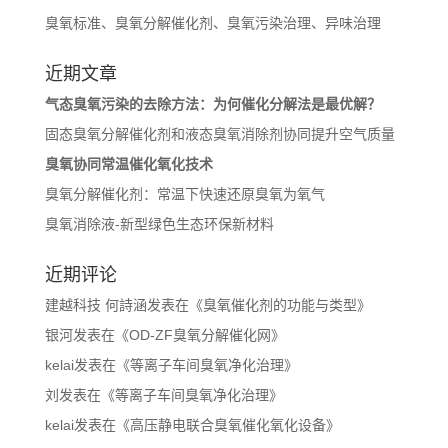
臭氧标准、臭氧分解催化剂、臭氧污染治理、异味治理
近期文章
气态臭氧污染的去除方法：为何催化分解法是最优解？
固态臭氧分解催化剂和液态臭氧消除剂协同提升空气质量
臭氧协同常温催化氧化技术
臭氧分解催化剂：常温下快速还原臭氧为氧气
臭氧消除液-新型绿色生态环保新材料
近期评论
建越科技 何詩涵
发表在《
臭氧催化剂的功能与类型
》
银河
发表在《
OD-ZF臭氧分解催化网
》
kelai
发表在《
等离子车间臭氧净化治理
》
刘
发表在《
等离子车间臭氧净化治理
》
kelai
发表在《
高压静电联合臭氧催化氧化设备
》