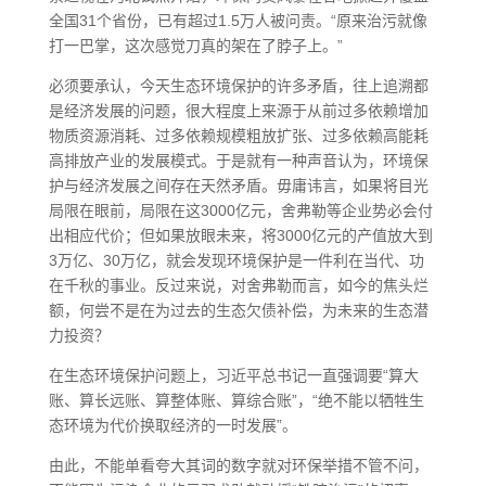
全国31个省份，已有超过1.5万人被问责。“原来治污就像
打一巴掌，这次感觉刀真的架在了脖子上。”
必须要承认，今天生态环境保护的许多矛盾，往上追溯都
是经济发展的问题，很大程度上来源于从前过多依赖增加
物质资源消耗、过多依赖规模粗放扩张、过多依赖高能耗
高排放产业的发展模式。于是就有一种声音认为，环境保
护与经济发展之间存在天然矛盾。毋庸讳言，如果将目光
局限在眼前，局限在这3000亿元，舍弗勒等企业势必会付
出相应代价；但如果放眼未来，将3000亿元的产值放大到
3万亿、30万亿，就会发现环境保护是一件利在当代、功
在千秋的事业。反过来说，对舍弗勒而言，如今的焦头烂
额，何尝不是在为过去的生态欠债补偿，为未来的生态潜
力投资？
在生态环境保护问题上，习近平总书记一直强调要“算大
账、算长远账、算整体账、算综合账”，“绝不能以牺牲生
态环境为代价换取经济的一时发展”。
由此，不能单看夸大其词的数字就对环保举措不管不问，