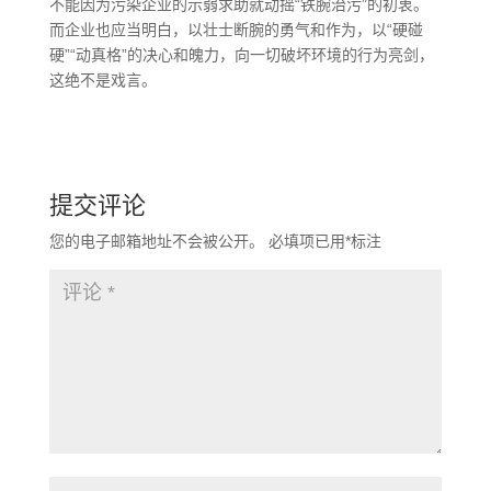
不能因为污染企业的示弱求助就动摇“铁腕治污”的初衷。
而企业也应当明白，以壮士断腕的勇气和作为，以“硬碰
硬”“动真格”的决心和魄力，向一切破坏环境的行为亮剑，
这绝不是戏言。
提交评论
您的电子邮箱地址不会被公开。
必填项已用
*
标注