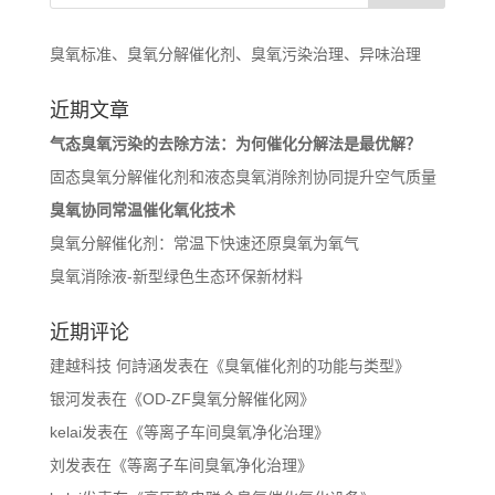
臭氧标准、臭氧分解催化剂、臭氧污染治理、异味治理
近期文章
气态臭氧污染的去除方法：为何催化分解法是最优解？
固态臭氧分解催化剂和液态臭氧消除剂协同提升空气质量
臭氧协同常温催化氧化技术
臭氧分解催化剂：常温下快速还原臭氧为氧气
臭氧消除液-新型绿色生态环保新材料
近期评论
建越科技 何詩涵
发表在《
臭氧催化剂的功能与类型
》
银河
发表在《
OD-ZF臭氧分解催化网
》
kelai
发表在《
等离子车间臭氧净化治理
》
刘
发表在《
等离子车间臭氧净化治理
》