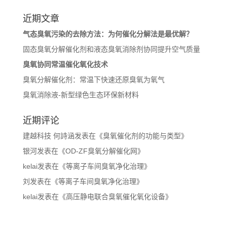
近期文章
气态臭氧污染的去除方法：为何催化分解法是最优解？
固态臭氧分解催化剂和液态臭氧消除剂协同提升空气质量
臭氧协同常温催化氧化技术
臭氧分解催化剂：常温下快速还原臭氧为氧气
臭氧消除液-新型绿色生态环保新材料
近期评论
建越科技 何詩涵
发表在《
臭氧催化剂的功能与类型
》
银河
发表在《
OD-ZF臭氧分解催化网
》
kelai
发表在《
等离子车间臭氧净化治理
》
刘
发表在《
等离子车间臭氧净化治理
》
kelai
发表在《
高压静电联合臭氧催化氧化设备
》