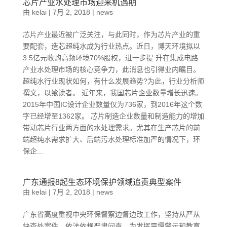
芯片产业水处理市场迎来机遇期
由
kelai
|
7月 2, 2018
|
news
芯片产业最近被广泛关注，与此同时，作为芯片产业的重
要配套，造芯超纯水成为行业热点。近日，博天环境拟以
3.5亿元收购高频环境70%股权，进一步提 升在集成电路
产业水处理市场的核心竞争力，此消息也引得业内瞩目。
超纯水行业现状如何，有什么发展趋势?为此，行业分析师
撰文，以飨读者。 近年来，我国芯片企业数量增长迅速。
2015年中国IC设计企业数量仅为736家，到2016年这个数
字已经增至1362家。 芯片制造企业数量和制造能力的增加
带动芯片行业两方面的水处理需求。尤其在生产芯片的前
端超纯水需求扩大、后端污水处理标准加严的情况下，环
保企...
广东通报8起生态环境保护领域追责典型案件
由
kelai
|
7月 2, 2018
|
news
广东省高度重视中央环保督察边督边改工作，坚持从严从
快查处案件，依法依规严肃问责。为发挥震慑警示和教育