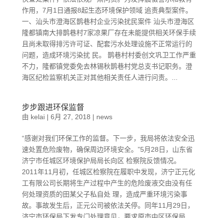
作用，7月1日通报8起生态环境保护领域 追责典型案件。
一、汕头市澄海区鹊巷村企业污染扰民案件 汕头市澄海区
隆都镇南大排鹊巷村7家凉果厂存在未能提供相关环保手续
且尚未取得排污许可证、配套污水处理设施不正常运行的
问题，造成环境污染扰 民。 鹊巷村村委创文巩卫工作严重
不力，隆都镇党委免去林锡秋鹊巷村党总支书记职务。澄
海区纪检监察机关正对其他相关责任人进行问责。...
步步跟进环保监督
由
kelai
|
6月 27, 2018
|
news
“感谢对我们环保工作的监督。下一步，我局将依法安全迅
速处置危险废物，确保周边环境安全。”5月28日，山东省
济宁市任城区环境保护局局长向区 检察院反馈情况。
2011年11月初，任城区检察院在履职中发现，济宁正元化
工有限公司长期将生产过程中产生的危险废液交由没有任
何处理资质的田某父子私自处 理，造成严重环境污染事
故。事故发生后，正元公司被依法关停。同年11月29日，
济宁市环保局下发专门处理意见，要求原市中区环保局